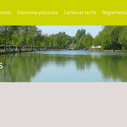
tions
Domaine piscicole
Cartes et tarifs
Règlement
s