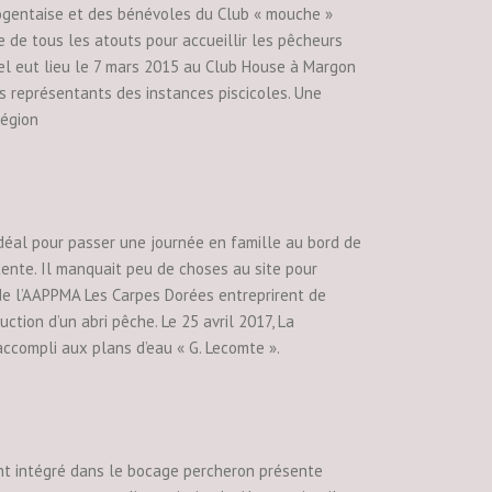
 Nogentaise et des bénévoles du Club « mouche »
e de tous les atouts pour accueillir les pêcheurs
abel eut lieu le 7 mars 2015 au Club House à Margon
 représentants des instances piscicoles. Une
région
idéal pour passer une journée en famille au bord de
détente. Il manquait peu de choses au site pour
s de l’AAPPMA Les Carpes Dorées entreprirent de
ction d’un abri pêche. Le 25 avril 2017, La
 accompli aux plans d’eau « G. Lecomte ».
ent intégré dans le bocage percheron présente