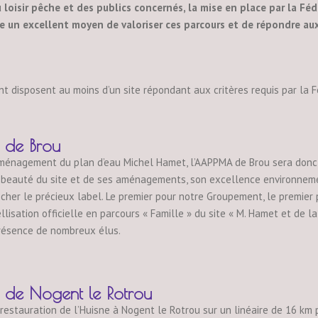
loisir pêche et des publics concernés, la mise en place par la Fé
ute un excellent moyen de valoriser ces parcours et de répondre a
t disposent au moins d’un site répondant aux critères requis par la 
de Brou
ménagement du plan d’eau Michel Hamet, l’AAPPMA de Brou sera donc l
a beauté du site et de ses aménagements, son excellence environnement
ocher le précieux label. Le premier pour notre Groupement, le premier 
llisation officielle en parcours « Famille » du site « M. Hamet et de la
résence de nombreux élus.
e Nogent le Rotrou
e restauration de l’Huisne à Nogent le Rotrou sur un linéaire de 16 km