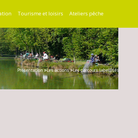
ation
Tourisme et loisirs
Ateliers pêche
Présentation
Les actions
Les parcours labellisés