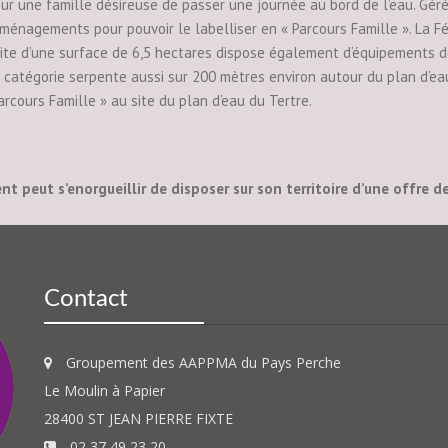
ur une famille désireuse de passer une journée au bord de l’eau. Géré 
ménagements pour pouvoir le labelliser en « Parcours Famille ». La Féd
 site d’une surface de 6,5 hectares dispose également d’équipements de
catégorie serpente aussi sur 200 mètres environ autour du plan d’eau.
Parcours Famille » au site du plan d’eau du Tertre.
nt peut s’enorgueillir de disposer sur son territoire d’une offre d
Contact
Groupement des AAPPMA du Pays Perche
Le Moulin à Papier
28400 ST JEAN PIERRE FIXTE
02 37 49 23 20