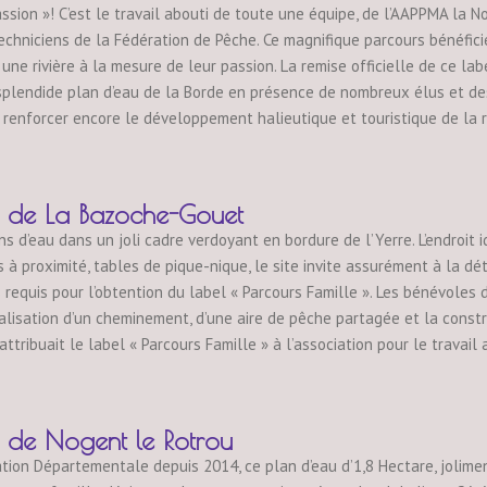
assion »! C’est le travail abouti de toute une équipe, de l’AAPPMA la
techniciens de la Fédération de Pêche. Ce magnifique parcours bénéfici
 une rivière à la mesure de leur passion. La remise officielle de ce l
plendide plan d’eau de la Borde en présence de nombreux élus et des
à renforcer encore le développement halieutique et touristique de la 
e La Bazoche-Gouet
s d’eau dans un joli cadre verdoyant en bordure de l’Yerre. L’endroit 
tes à proximité, tables de pique-nique, le site invite assurément à la 
es requis pour l’obtention du label « Parcours Famille ». Les bénévole
alisation d’un cheminement, d’une aire de pêche partagée et la constru
ttribuait le label « Parcours Famille » à l’association pour le travail
e Nogent le Rotrou
ation Départementale depuis 2014, ce plan d’eau d’1,8 Hectare, jolim